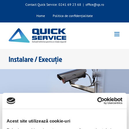
Skip
Contact Quick Service: 0241 69 23 68
|
office@qs.ro
to
content
Home
Politica de confidențialitate
Instalare / Execuție
Sisteme de securitate predate „la
cheie”
Acest site utilizează cookie-uri
Compania Quick Service oferă posibilitatea de predare “la