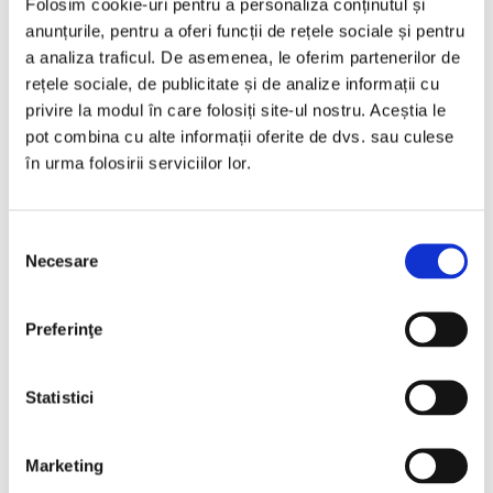
Folosim cookie-uri pentru a personaliza conținutul și
cheie” a sistemelor de securitate. Consultanța, proiectarea,
anunțurile, pentru a oferi funcții de rețele sociale și pentru
execuția și mentenanța sistemelor de securitate se pot asigura
a analiza traficul. De asemenea, le oferim partenerilor de
de către personalul nostru specializat. Portofoliul larg de
rețele sociale, de publicitate și de analize informații cu
lucrări reprezintă cartea noastră de vizită.
privire la modul în care folosiți site-ul nostru. Aceștia le
pot combina cu alte informații oferite de dvs. sau culese
Solicită informații
în urma folosirii serviciilor lor.
Numele tău*
Selecția
Necesare
consimțământului
Emailul tău*
Preferinţe
Telefon*
Statistici
Societate
Marketing