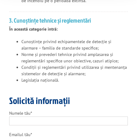
de incendiu pe o perioadă extinsă.
3. Cunoștințe tehnice și reglementări
În această categorie intră:
Cunoștințe privind echipamentele de detecție și
alarmare – familia de standarde specifice;
Norme și prevederi tehnice privind amplasarea și
reglementări specifice unor obiective, cazuri atipice;
Condiții și reglementări privind utilizarea și mentenanța
sistemelor de detecție și alarmare;
Legislația națională.
Solicită informații
Numele tău*
Emailul tău*