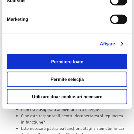
Statistici
2. Scenariul de securitate la incendiu
Marketing
Tipul construcției;
Risc de incendiu și nivelul de stabilitate la foc;
Prevederi și condiții special impuse instalației.
Afişare
Atenție! Un scenariu la foc trebuie să răspundă și la întrebări
secundare care oferă informații utile pentru programarea
adecvată a sistemului:
Permitere toate
Cum se face evacuarea în funcție de locația unor
posibile incendii?
Permite selecția
Care este gradul de ocupare al clădirii și cum variază
acesta în cursul unei zile?
Utilizare doar cookie-uri necesare
Cum se face alarma în caz de incendiu?
Cum se face anunțarea brigăzii de pompieri?
Cum este asigurată alimentarea cu energie?
Cine este responsabil pentru deconectarea și repunerea
în funcțiune?
Este necesară păstrarea funcționalității sistemului în caz