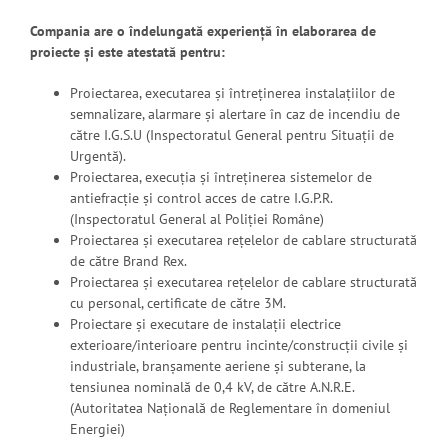
Compania are o îndelungată experienţă în elaborarea de
proiecte şi este atestată pentru:
Proiectarea, executarea și întreținerea instalațiilor de
semnalizare, alarmare şi alertare în caz de incendiu de
către I.G.S.U (Inspectoratul General pentru Situații de
Urgentă).
Proiectarea, execuția și întreținerea sistemelor de
antiefracție și control acces de catre I.G.P.R.
(Inspectoratul General al Poliției Române)
Proiectarea și executarea rețelelor de cablare structurată
de către Brand Rex.
Proiectarea și executarea rețelelor de cablare structurată
cu personal, certificate de către 3M.
Proiectare și executare de instalații electrice
exterioare/interioare pentru incinte/construcții civile și
industriale, branșamente aeriene și subterane, la
tensiunea nominală de 0,4 kV, de către A.N.R.E.
(Autoritatea Naţională de Reglementare în domeniul
Energiei)