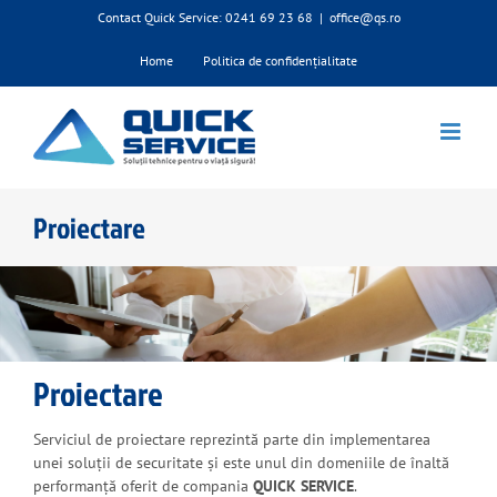
Skip
Contact Quick Service: 0241 69 23 68
|
office@qs.ro
to
content
Home
Politica de confidențialitate
Proiectare
Proiectare
Serviciul de proiectare reprezintă parte din implementarea
unei soluții de securitate și este unul din domeniile de înaltă
performanță oferit de compania
QUICK SERVICE
.