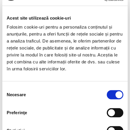
1. Proiectul obiectivului
Acest site utilizează cookie-uri
Proiectul de arhitectură include informații esențiale precum
cele:
Folosim cookie-uri pentru a personaliza conținutul și
anunțurile, pentru a oferi funcții de rețele sociale și pentru
Dimensionale (lungime, lățime, înălțime) referitoare la
a analiza traficul. De asemenea, le oferim partenerilor de
spațiile ce trebuiesc proiectate;
rețele sociale, de publicitate și de analize informații cu
De formă (geometrie incintă, geometrie spațiu, regim de
privire la modul în care folosiți site-ul nostru. Aceștia le
înălțime, căi de acces și evacuare);
pot combina cu alte informații oferite de dvs. sau culese
Date constructive (materiale constructive, rezistența la
foc, compartimentare);
în urma folosirii serviciilor lor.
Rol funcțional (destinație spațiu, număr de ocupanți,
procese tehnologice și materiale ce pot fi prezente în
spații);
Selecția
Condiții de mediu (temperatură, umiditate, încadrare
Necesare
consimțământului
într-o clasă de protecție impusă);
Amplasare si vecinătăți;
Condiții de mentenanță și întreținere specifice clădirii;
Preferinţe
Instalații prezente în clădire (electrice, curenți slabi,
ventilație, desfumare).